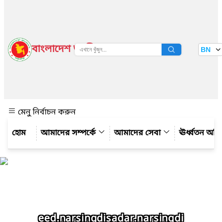
বাংলাদেশ জাতীয় তথ্য বাতায়ন
BN
দেখুন
মেনু নির্বাচন করুন
আমাদের সম্পর্কে
আমাদের সেবা
ঊর্ধ্বতন অফ
eed.narsingdisadar.narsingdi